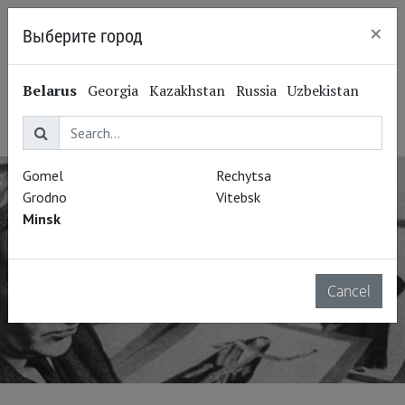
×
Выберите город
Minsk
Simon Virsaladze
Belarus
Georgia
Kazakhstan
Russia
Uzbekistan
Симон Вирсаладзе
Gomel
Rechytsa
Grodno
Vitebsk
Minsk
Cancel