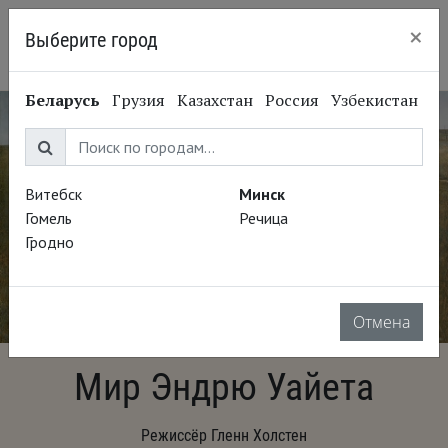
×
Выберите город
Минск
Беларусь
Грузия
Казахстан
Россия
Узбекистан
Витебск
Минск
Гомель
Речица
Гродно
Отмена
Мир Эндрю Уайета
Режиссёр Гленн Холстен