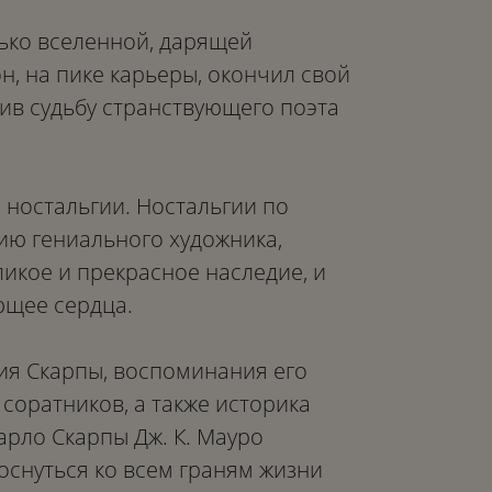
ько вселенной, дарящей
он, на пике карьеры, окончил свой
рив судьбу странствующего поэта
 ностальгии. Ностальгии по
ю гениального художника,
ликое и прекрасное наследие, и
щее сердца.
ия Скарпы, воспоминания его
соратников, а также историка
арло Скарпы Дж. К. Мауро
оснуться ко всем граням жизни