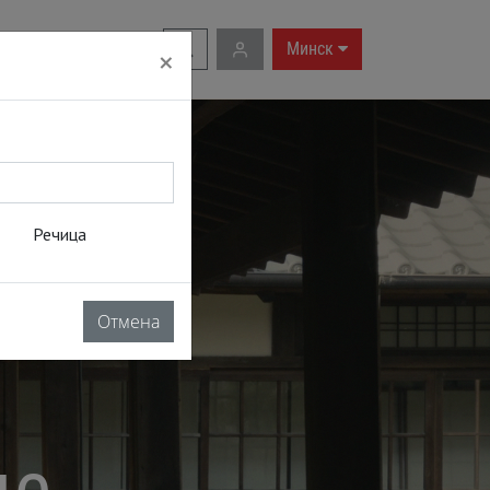
RU
|
EN
Минск
×
Речица
Отмена
де