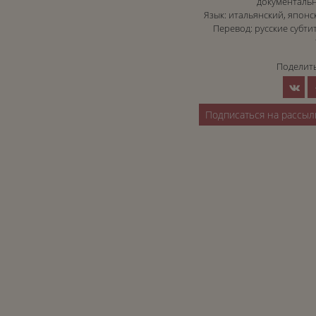
документаль
Язык: итальянский, японс
Перевод: русские субти
Поделить
Подписаться на рассыл