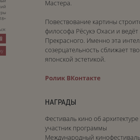
ный
Мастера.
кий
тры
18+
Повествование картины строит
ся:
философа Рёсукэ Охаси и ведёт 
Прекрасного. Именно эта интел
созерцательность сближает тв
ку
японской эстетикой.
Ролик ВКонтакте
НАГРАДЫ
Фестиваль кино об архитектуре 
участник программы
Международный кинофестиваль «Б