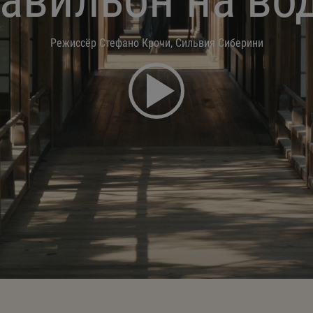
Режиссёр Стефано Крочи, Сильвия Сиберини