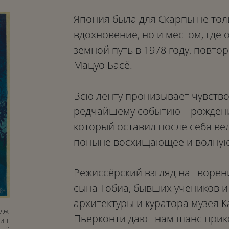
Япония была для Скарпы не тол
вдохновение, но и местом, где 
земной путь в 1978 году, повто
Мацуо Басё.
Всю ленту пронизывает чувство
редчайшему событию – рождени
который оставил после себя ве
поныне восхищающее и волную
Режиссёрский взгляд на творен
сына Тобиа, бывших учеников и 
архитектуры и куратора музея К
ды,
Пьерконти дают нам шанс прик
ин.