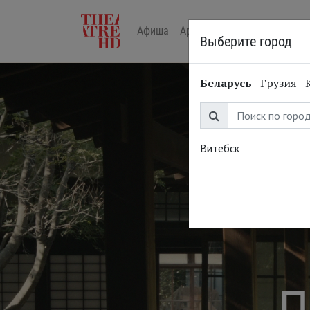
Афиша
Арт-лекторий в кино
Жур
Выберите город
Беларусь
Грузия
Витебск
П