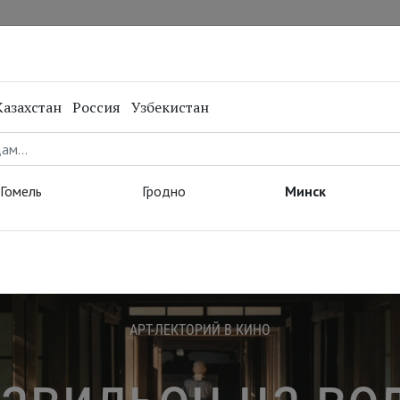
нал
Репертуар
Спецпроекты
Онлайн
Казахстан
Россия
Узбекистан
Гомель
Гродно
Минск
АРТ-ЛЕКТОРИЙ В КИНО
авильон на во