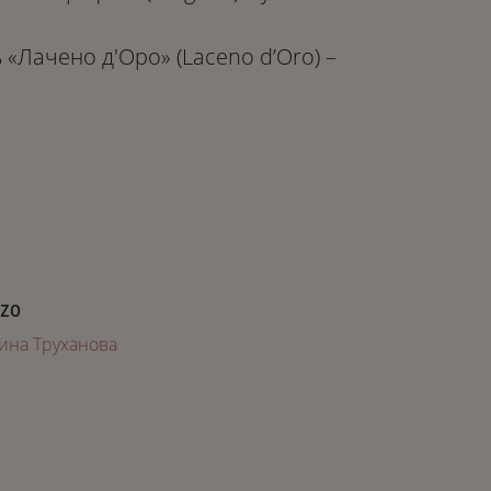
Лачено д'Оро» (Laceno d’Oro) –
zzo
ина Труханова