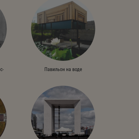
с-
Павильон на воде