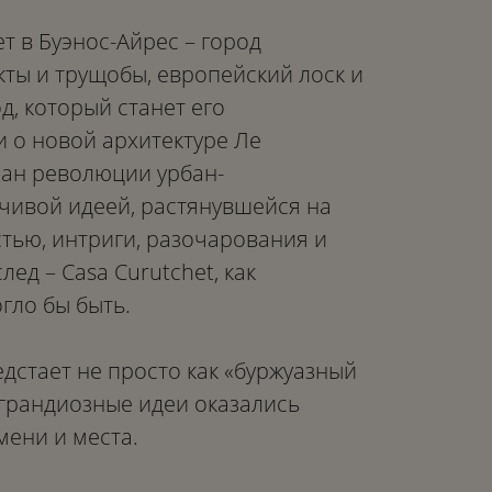
т в Буэнос-Айрес – город
ты и трущобы, европейский лоск и
д, который станет его
 о новой архитектуре Ле
лан революции урбан-
чивой идеей, растянувшейся на
стью, интриги, разочарования и
д – Casa Curutchet, как
гло бы быть.
дстает не просто как «буржуазный
и грандиозные идеи оказались
мени и места.