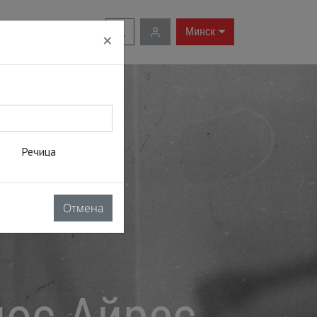
RU
|
EN
Минск
×
Речица
Отмена
нос-Айрес