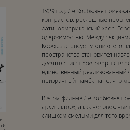
1929 год. Ле Корбюзье приезжае
контрастов: роскошные проспек
латиноамериканский хаос. Горо
одержимостью. Между лекциями
Корбюзье рисует утопию: его п
пространства становится навяз
десятилетия: переговоры с вла
единственный реализованный сле
призрачный намёк на то, что мо
В этом фильме Ле Корбюзье пре
архитектор», а как человек, чь
слишком смелыми для того вре
мин.
ный