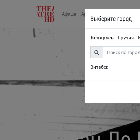
Афиша
Арт-лекторий в кино
Жур
Выберите город
Беларусь
Грузия
Витебск
План Ле 