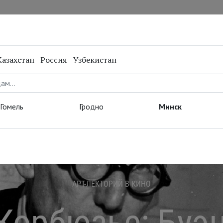
нал
Репертуар
Спецпроекты
Онлайн
Казахстан
Россия
Узбекистан
Гомель
Гродно
Минск
АРТ-ЛЕКТОРИЙ В КИНО
Корбюзье: Буэ