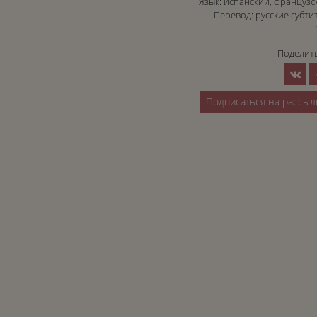
Язык: испанский, французс
Перевод: русские субти
Поделить
Подписаться на рассыл