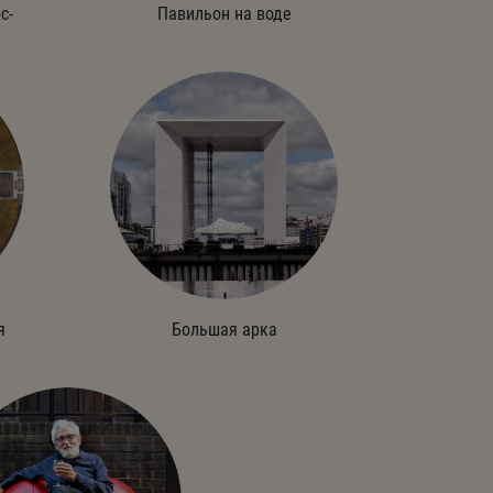
с-
Павильон на воде
я
Большая арка