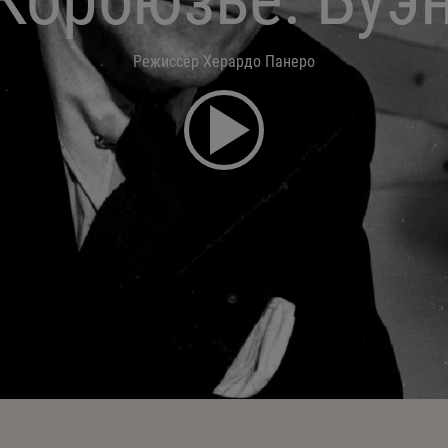
Режиссёр Херардо Панеро