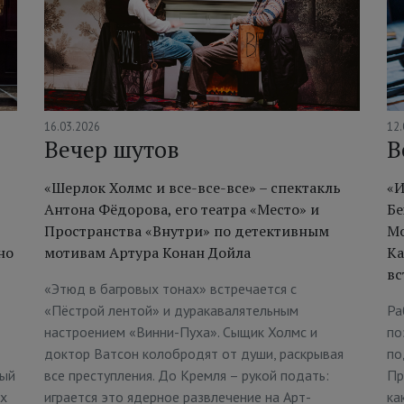
16.03.2026
12.
Вечер шутов
В
«Шерлок Холмс и все-все-все» – спектакль
«И
Антона Фёдорова, его театра «Место» и
Бе
Пространства «Внутри» по детективным
Мо
но
мотивам Артура Конан Дойла
Ка
вс
«Этюд в багровых тонах» встречается с
«Пёстрой лентой» и дуракавалятельным
Ра
настроением «Винни-Пуха». Сыщик Холмс и
по
доктор Ватсон колобродят от души, раскрывая
по
вый
все преступления. До Кремля – рукой подать:
Пр
ях
играется это ядерное развлечение на Арт-
ка