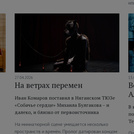
ил
27.04.2026
15.
На ветрах перемен
В
А
Иван Комаров поставил в Няганском ТЮЗе
«Собачье сердце» Михаила Булгакова – и
В 
далеко, и близко от первоисточника
по
Те
На миниатюрной сцене умещается несколько
пространств и времён. Пролог датирован концом
По