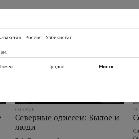
нал
Репертуар
Спецпроекты
Онлайн
Казахстан
Россия
Узбекистан
Гомель
Гродно
Минск
07.07.2026
16.
е
Северные одиссеи: Былое и
С
люди
Сп
Он