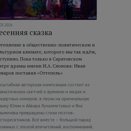
05.2026
есенняя сказка
тепление в общественно-политическом и
льтурном климате, которого мы так ждём,
ступило. Пока только в Саратовском
атре драмы имени И.А. Слонова: Иван
маров поставил «Оттепель»
сштабная авторская композиция состоит из
аматических скетчей о времени и людях и
нцертных номеров: в песни на оригинальную
зыку Юлии и Айвара Хучахметовых и Яна
зьмичёва превращены стихи поэтов-
стидесятников. Всё вместе – большой парад
язанных с эпохой впечатлений, воспоминаний,