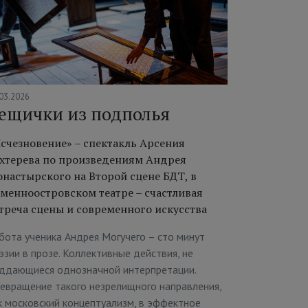
03.2026
ещички из подполья
счезновение» – спектакль Арсения
хтерева по произведениям Андрея
настырского на Второй сцене БДТ, в
менноостровском театре – счастливая
треча сцены и современного искусства
бота ученика Андрея Могучего – сто минут
эзии в прозе. Коллективные действия, не
ддающиеся однозначной интерпретации.
евращение такого незрелищного направления,
к московский концептуализм, в эффектное