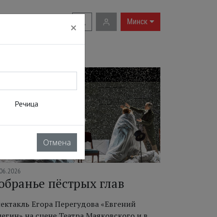
RU
|
EN
Минск
×
Речица
Отмена
06.2026
обранье пёстрых глав
ектакль Егора Перегудова «Евгений
егин» на сцене Театра Маяковского и в