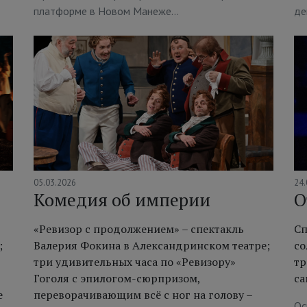
платформе в Новом Манеже…
де
05.03.2026
24.
Комедия об империи
О
«Ревизор с продолжением» – спектакль
Сп
;
Валерия Фокина в Александринском театре;
со
три удивительных часа по «Ревизору»
тр
Гоголя с эпилогом-сюрпризом,
са
е
переворачивающим всё с ног на голову –
Ос