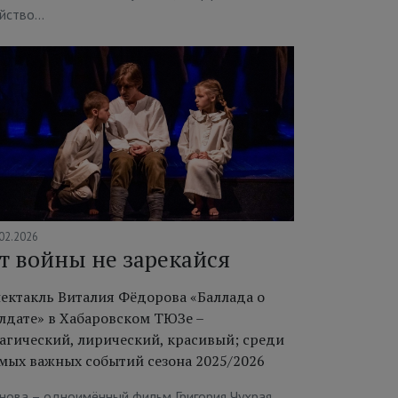
йство…
02.2026
т войны не зарекайся
ектакль Виталия Фёдорова «Баллада о
лдате» в Хабаровском ТЮЗе –
агический, лирический, красивый; среди
мых важных событий сезона 2025/2026
нова – одноимённый фильм Григория Чухрая,