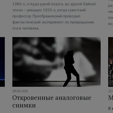
1980-х, откуда рукой подать до другой буйной
ра
эпохи – ревущих 1920-х, когда советский
не
профессор Преображенский проводил
по
фантастический эксперимент по превращению
во
пса в человека…
09.04.2026
25.
Откровенные аналоговые
М
снимки
В 