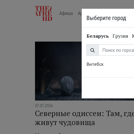
Афиша
Арт-лекторий в кино
Жур
Выберите город
Беларусь
Грузия
Витебск
07.07.2026
Северные одиссеи: Там, гд
живут чудовища