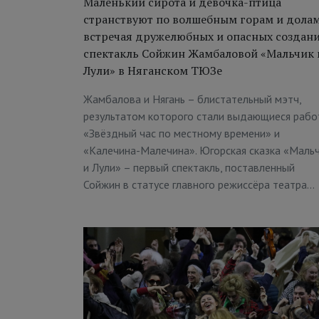
Маленький сирота и девочка-птица
странствуют по волшебным горам и долам
встречая дружелюбных и опасных создани
спектакль Сойжин Жамбаловой «Мальчик 
Лули» в Няганском ТЮЗе
Жамбалова и Нягань – блистательный мэтч,
результатом которого стали выдающиеся раб
«Звёздный час по местному времени» и
«Калечина-Малечина». Югорская сказка «Маль
и Лули» – первый спектакль, поставленный
Сойжин в статусе главного режиссёра театра…