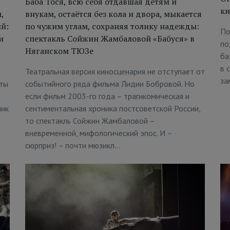
Баба Тося, всю себя отдавшая детям и
ки
,
внукам, остаётся без кола и двора, мыкается
й:
по чужим углам, сохраняя толику надежды:
По
и
спектакль Сойжин Жамбаловой «Бабуся» в
по
Няганском ТЮЗе
ба
в 
Театральная версия киносценария не отступает от
за
оты
событийного ряда фильма Лидии Бобровой. Но
если фильм 2003-го года – трагикомическая и
чик
сентиментальная хроника постсоветской России,
то спектакль Сойжин Жамбаловой –
вневременной, мифологический эпос. И –
сюрприз! – почти мюзикл…