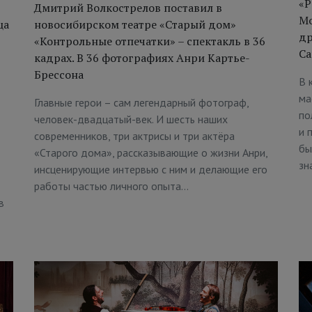
«Р
Дмитрий Волкострелов поставил в
Мо
ца
новосибирском театре «Старый дом»
др
«Контрольные отпечатки» – спектакль в 36
Са
кадрах. В 36 фотографиях Анри Картье-
Брессона
В 
ма
Главные герои – сам легендарный фотограф,
по
человек-двадцатый-век. И шесть наших
и 
современников, три актрисы и три актёра
бы
«Старого дома», рассказывающие о жизни Анри,
зн
инсценирующие интервью с ним и делающие его
работы частью личного опыта…
в