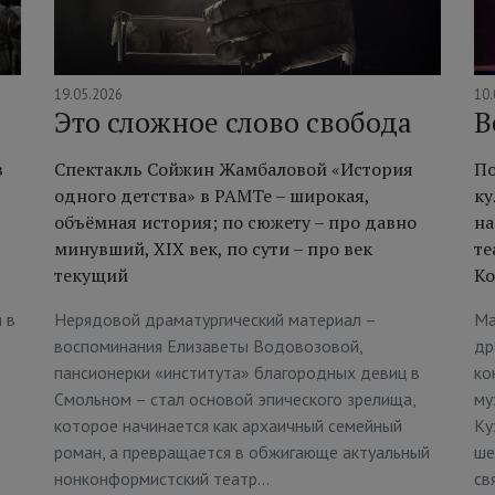
19.05.2026
10.
Это сложное слово свобода
В
в
Спектакль Сойжин Жамбаловой «История
По
одного детства» в РАМТе – широкая,
ку
объёмная история; по сюжету – про давно
на
минувший, XIX век, по сути – про век
те
текущий
Ко
 в
Нерядовой драматургический материал –
Ма
воспоминания Елизаветы Водовозовой,
др
пансионерки «института» благородных девиц в
ко
Смольном – стал основой эпического зрелища,
му
которое начинается как архаичный семейный
Ку
роман, а превращается в обжигающе актуальный
ше
нонконформистский театр…
св