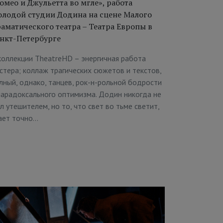
омео и Джульетта во мгле», работа
лодой студии Додина на сцене Малого
аматического театра – Театра Европы в
нкт-Петербурге
коллекции TheatreHD – энергичная работа
стера; коллаж трагических сюжетов и текстов,
лный, однако, танцев, рок-н-рольной бодрости
парадоксального оптимизма. Додин никогда не
л утешителем, но то, что свет во тьме светит,
ает точно…