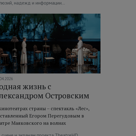
люзий, надежд и информации…
04.2026
одная жизнь c
лександром Островским
кинотеатрах страны – спектакль «Лес»,
ставленный Егором Перегудовым в
атре Маяковского на волнах
 сцене и экранам проекта TheatreHD