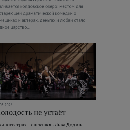
зливается колдовское озеро: местом для
стареющей драматической комедии о
мещиках и актёрах, деньгах и любви стало
дное царство…
03.2026
олодость не устаёт
кинотеатрах – спектакль Льва Додина