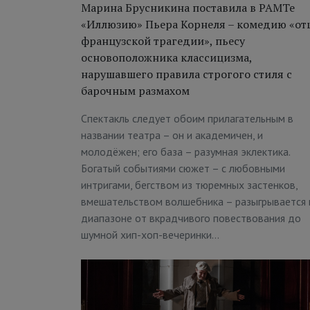
Марина Брусникина поставила в РАМТе
«Иллюзию» Пьера Корнеля – комедию «от
французской трагедии», пьесу
основоположника классицизма,
нарушавшего правила строгого стиля с
барочным размахом
Спектакль следует обоим прилагательным в
названии театра – он и академичен, и
молодёжен; его база – разумная эклектика.
Богатый событиями сюжет – с любовными
интригами, бегством из тюремных застенков,
вмешательством волшебника – разыгрывается 
диапазоне от вкрадчивого повествования до
шумной хип-хоп-вечеринки…