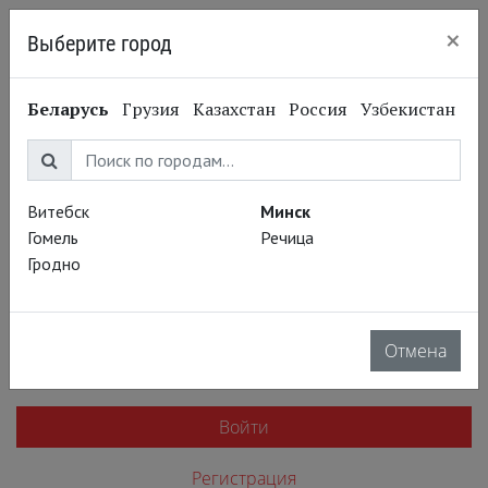
×
Выберите город
Минск
Беларусь
Грузия
Казахстан
Россия
Узбекистан
Войти
E-mail
Витебск
Минск
Гомель
Речица
Гродно
Пароль
Отмена
Запомнить меня
Регистрация