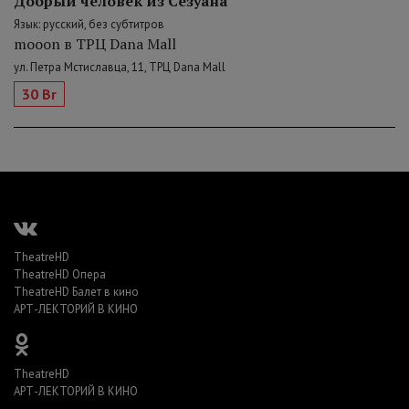
Добрый человек из Сезуана
Язык: русский, без субтитров
mooon в ТРЦ Dana Mall
ул. Петра Мстиславца, 11, ТРЦ Dana Mall
30 Br
TheatreHD
TheatreHD Опера
TheatreHD Балет в кино
АРТ-ЛЕКТОРИЙ В КИНО
TheatreHD
АРТ-ЛЕКТОРИЙ В КИНО