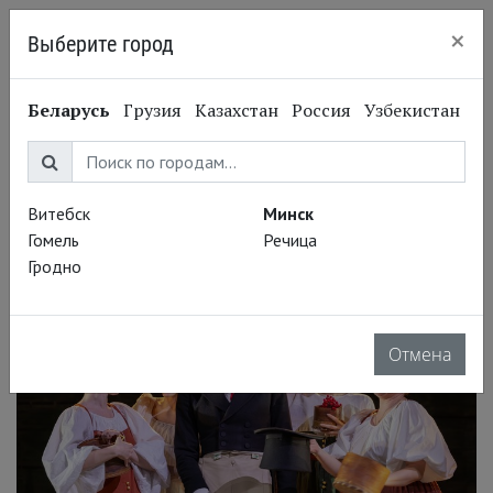
×
Выберите город
Минск
Семён Алёшин
Беларусь
Грузия
Казахстан
Россия
Узбекистан
Semyon Alyoshin
Актёр
Витебск
Минск
Постановки
Гомель
Речица
Гродно
Отмена