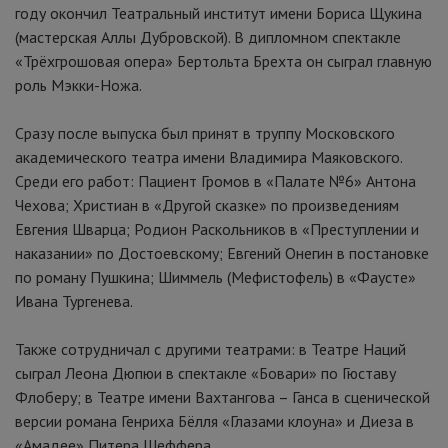
году окончил Театральный институт имени Бориса Щукина
(мастерская Аллы Дубровской). В дипломном спектакле
«Трёхгрошовая опера» Бертольта Брехта он сыграл главную
роль Мэкки-Ножа.
Сразу после выпуска был принят в труппу Московского
академического театра имени Владимира Маяковского.
Среди его работ: Пациент Громов в «Палате №6» Антона
Чехова; Христиан в «Другой сказке» по произведениям
Евгения Шварца; Родион Раскольников в «Преступлении и
наказании» по Достоевскому; Евгений Онегин в постановке
по роману Пушкина; Шиммель (Мефистофель) в «Фаусте»
Ивана Тургенева.
Также сотрудничал с другими театрами: в Театре Наций
сыграл Леона Дюпюи в спектакле «Бовари» по Гюставу
Флоберу; в Театре имени Вахтангова
–
Ганса в сценической
версии романа Генриха Бёлля «Глазами клоуна» и Диеза в
«Амадее» Питера Шеффера.