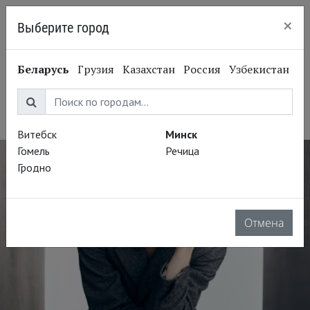
×
Выберите город
Минск
Мамука Патарава
Беларусь
Грузия
Казахстан
Россия
Узбекистан
Mamuka Patarava
Актёр
Витебск
Минск
Гомель
Речица
Гродно
Отмена