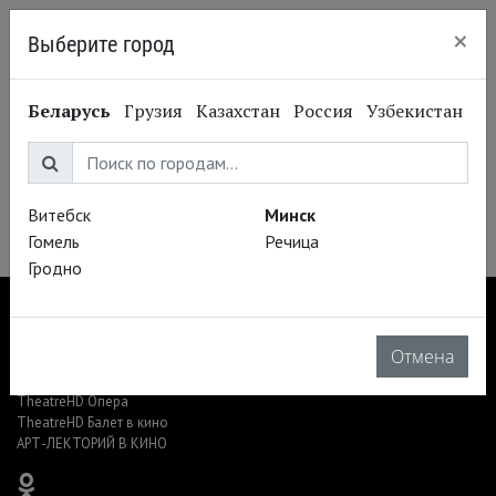
×
Выберите город
Минск
Екатерина Андреева
Беларусь
Грузия
Казахстан
Россия
Узбекистан
Ekaterina Andreeva
Актриса
Витебск
Минск
Гомель
Речица
Гродно
Отмена
TheatreHD
TheatreHD Опера
TheatreHD Балет в кино
АРТ-ЛЕКТОРИЙ В КИНО