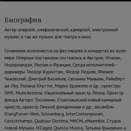
Биография
Автор оперной, симфонической, камерной, электронной
музыки, а так же музыки для театра и кино.
Сочинения исполняются на фестивалях и концертах во всем
мире. Оперные постановки состоялись в Австрии, Италии,
Нидерландах, России и Франции. Среди исполнителей -
дирижеры Теодор Курентзис, Федор Леднев, Филипп
Чижевский, Дмитрий Васильев, Сюзанна Малькки, Райнберт
де Леу, Роланд Клуттиг, Марио Брунелло и др.; оркестры
SWR, MusicAeterna, Национальный оркестр Лиона, Оркестр
фонда Артуро Тосканини, Стокгольмский новый камерный
оркестр, оркестр Омской филармонии и др.; ансамбли
KlangForum Wien, Schoenberg, InterContemporain,
Contrechamps, Quatour Diotima, МАСМ, eNsemble, Студия
Новой Музыки, N’Caged, Questa Musica, Татьяна Гринденко и