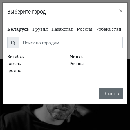
×
Выберите город
Минск
Дмитрий Курляндский
Беларусь
Грузия
Казахстан
Россия
Узбекистан
Dmitriy Kurlyandskiy
Композитор
Витебск
Минск
Гомель
Речица
Гродно
Отмена