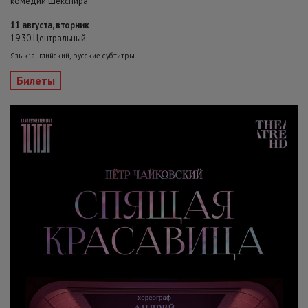
комедии Шекспира
11 августа, вторник
19:30 Центральный
Язык: английский, русские субтитры
Билеты