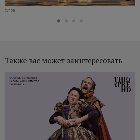
р Юсупов
Также вас может заинтересовать