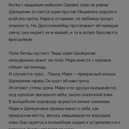
битву с мышиным войском. Однако силы не равны.
Щелкунчик остается один против Мышиного короля и
всей его свиты. Мари в отчаянии: ее любимцу грозит
опасность. Но Дроссельмейер протягивает ей горящую
свечу, она кидает ее в мышей, и те в испуге бросаются
врассыпную.
Поле битвы пустеет. Лишь один Щелкунчик
неподвижно лежит на полу. Мари вместе с куклами
спешит на помощь.
И случается чудо... Перед Мари — прекрасный юноша
Щелкунчик-принц. Он идет ей навстречу.
Исчезают стены дома. Мари и ее друзья оказываются
под куполом звездного неба, около сказочной елки.
В волшебном хороводе кружатся легкие снежинки.
Мари и Щелкунчика-принца манит к себе, как
прекрасная мечта, звезда, мерцающая на верхушке
елки. Они садятся в волшебную ладью и устремляются к