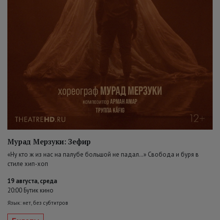
Мурад Мерзуки: Зефир
«Ну кто ж из нас на палубе большой не падал…» Свобода и буря в
стиле хип-хоп
19 августа, среда
20:00 Бутик кино
Язык: нет, без субтитров