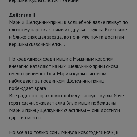
вершине. Куклы следуют за ними.
Действие II
Мари и Щелкунчик-принц в волшебной ладье плывут по
елочному царству. С ними их друзья — куклы. Все ближе
и ближе сияющая звезда, вот они уже почти достигли
вершины сказочной елки...
Но крадущиеся сзади мыши с Мышиным королем
внезапно нападают на них. Щелкунчик-принц снова
смело принимает бой. Мари и куклы с испугом
наблюдают за поединком. Щелкунчик-принц
побеждает врага.
Все радостно празднуют победу. Танцуют куклы. Ярче
горят свечи, оживает елка. Злые мыши побеждены!
Мари и принц-Щелкунчик счастливы — они достигли
царства мечты.
Но все это только сон... Минула новогодняя ночь, и