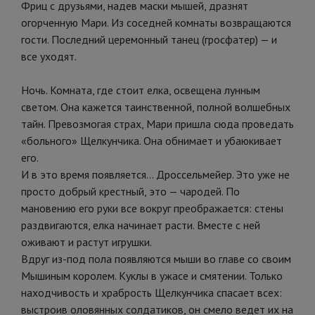
Фриц с друзьями, надев маски мышей, дразнят
огорченную Мари. Из соседней комнаты возвращаются
гости. Последний церемонный танец (гросфатер) — и
все уходят.
Ночь. Комната, где стоит елка, освещена лунным
светом. Она кажется таинственной, полной волшебных
тайн. Превозмогая страх, Мари пришла сюда проведать
«больного» Щелкунчика. Она обнимает и убаюкивает
его.
И в это время появляется... Дроссельмейер. Это уже не
просто добрый крестный, это — чародей. По
мановению его руки все вокруг преображается: стены
раздвигаются, елка начинает расти. Вместе с ней
оживают и растут игрушки.
Вдруг из-под пола появляются мыши во главе со своим
Мышиным королем. Куклы в ужасе и смятении. Только
находчивость и храбрость Щелкунчика спасает всех:
выстроив оловянных солдатиков, он смело ведет их на