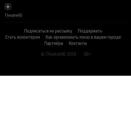
TheatreHD
Подписаться на рассылку
Поддержать
Стать волонтёром
Как организовать показ в вашем городе
Партнёры
Контакты
© TheatreHD 2026
18+