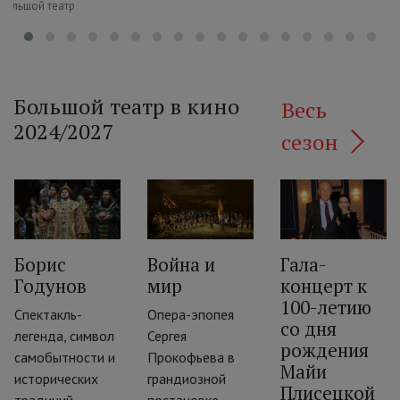
 Большой театр
Большой театр в кино
Весь
2024/2027
сезон
Борис
Война и
Гала-
Годунов
мир
концерт к
‹
100-летию
Спектакль-
Опера-эпопея
со дня
легенда, символ
Сергея
рождения
самобытности и
Прокофьева в
Майи
исторических
грандиозной
Плисецкой