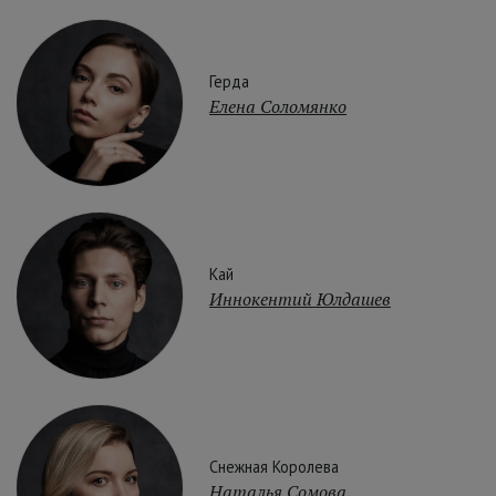
Герда
Елена Соломянко
Кай
Иннокентий Юлдашев
Снежная Королева
Наталья Сомова