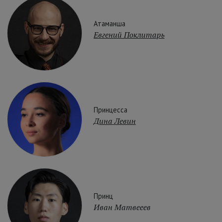
Атаманша
Евгений Поклитарь
Принцесса
Дина Левин
Принц
Иван Матвееев