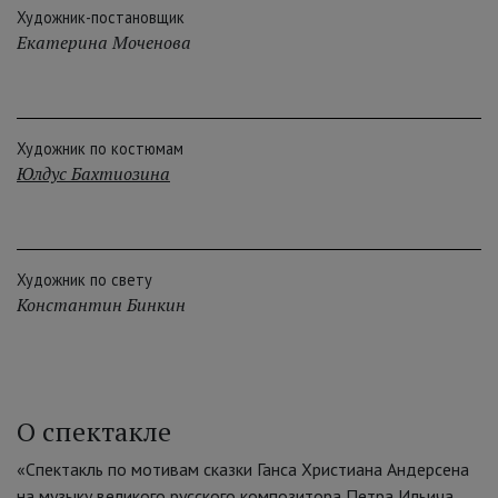
Художник-постановщик
Екатерина Моченова
Художник по костюмам
Юлдус Бахтиозина
Художник по свету
Константин Бинкин
О спектакле
«Спектакль по мотивам сказки Ганса Христиана Андерсена
на музыку великого русского композитора Петра Ильича