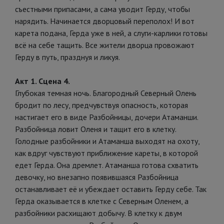
съестными припасами, а сама уводит Герду, чтобы
нарядить. Начинается дворцовый переполох! И вот
карета подана, Герда уже в ней, а слуги-карлики готовы
всё на себе тащить. Все жители дворца провожают
Герду в путь, празднуя и ликуя.
Акт 1. Сцена 4.
Глубокая темная ночь. Благородный Северный Олень
бродит по лесу, предчувствуя опасность, которая
настигает его в виде Разбойницы, дочери Атаманши.
Разбойница ловит Оленя и тащит его в клетку.
Голодные разбойники и Атаманша выходят на охоту,
как вдруг чувствуют приближение кареты, в которой
едет Герда. Она дремлет. Атаманша готова схватить
девочку, но внезапно появившаяся Разбойница
останавливает её и убеждает оставить Герду себе. Так
Герда оказывается в клетке с Северным Оленем, а
разбойники расхищают добычу. В клетку к двум