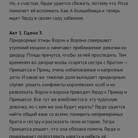
Но, к счастью, Герде удается сбежать, потому что Роза
помогает ей вспомнить Кая. А Волшебница и теперь
ищет Герду в своем саду забвения.
Акт 1. Сцена 3.
Придворные птицы Ворон и Ворона совершают
утренний моцион и замечают приближение девочки ко
дворцу. Птицы прячутся, чтобы за ней проследить. Тем
временем во дворце вновь ссорятся сестра с братом —
Принцесса и Принц, очень избалованные и капризные
дети. И какая же тяжелая доля выпадает придворным
слугам: решать конфликты королевских особ и их
развлекать. Ворон и ворона приводят Герду к Принцу и
Принцессе. Все тут же влюбляются в эту чудесную
девочку, но с кем же она будет играть? Герде удается
найти общий язык со всеми, помирить непримиримых
брата и сестру и рассказать свою историю. Тогда
Принцесса решает, что она обязана помочь Герде и
приказывает подготовить карету и набить её