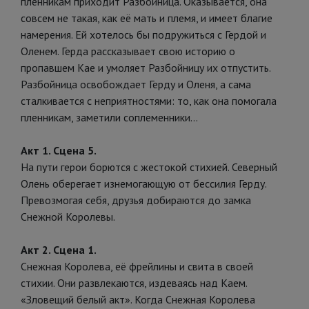
пленникам приходит Разбойница. Оказывается, она
совсем не такая, как её мать и племя, и имеет благие
намерения. Ей хотелось бы подружиться с Гердой и
Оленем. Герда рассказывает свою историю о
пропавшем Кае и умоляет Разбойницу их отпустить.
Разбойница освобождает Герду и Оленя, а сама
сталкивается с неприятностями: то, как она помогала
пленникам, заметили соплеменники…
Акт 1. Сцена 5.
На пути герои борются с жестокой стихией. Северный
Олень оберегает изнемогающую от бессилия Герду.
Превозмогая себя, друзья добираются до замка
Снежной Королевы.
Акт 2. Сцена 1.
Снежная Королева, её фрейлины и свита в своей
стихии. Они развлекаются, издеваясь над Каем.
«Зловещий белый акт». Когда Снежная Королева