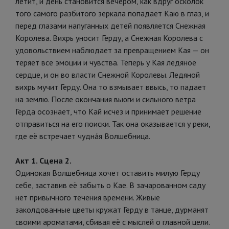
летит, и день становится вечером, как вдруг осколок
того самого разбитого зеркала попадает Каю в глаз, и
перед глазами напуганных детей появляется Снежная
Королева. Вихрь уносит Герду, а Снежная Королева с
удовольствием наблюдает за превращением Кая — он
теряет все эмоции и чувства. Теперь у Кая ледяное
сердце, и он во власти Снежной Королевы. Ледяной
вихрь мучит Герду. Она то взмывает ввысь, то падает
на землю. После окончания вьюги и сильного ветра
Герда осознает, что Кай исчез и принимает решение
отправиться на его поиски. Так она оказывается у реки,
где её встречает чуднáя Волшебница.
Акт 1. Сцена 2.
Одинокая Волшебница хочет оставить милую Герду
себе, заставив её забыть о Кае. В зачарованном саду
нет привычного течения времени. Живые
заколдованные цветы кружат Герду в танце, дурманят
своими ароматами, сбивая её с мыслей о главной цели.