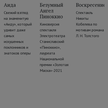
Аида
Безумный
Воскресение
Ангел
Свежий взгляд
Спектакль
Пиноккио
‹
на знаменитую
Никиты
«Аиду», который
Киноверсия
Кобелева по
удивит даже
спектакля
мотивам романа
самых
Электротеатра
Л. Н. Толстого
искушенных
Станиславский
поклонников и
«Пиноккио»,
знатоков оперы
лауреата
Национальной
премии «Золотая
Маска»-2021