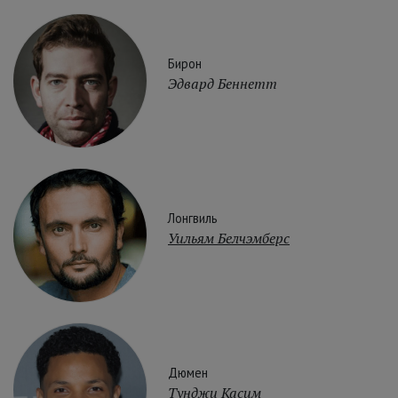
Бирон
Эдвард Беннетт
Лонгвиль
Уильям Белчэмберс
Дюмен
Тунджи Касим