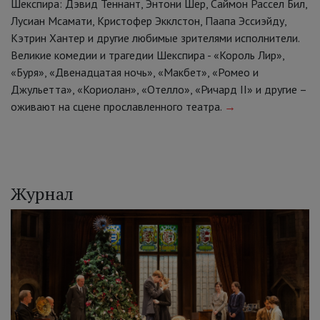
Шекспира: Дэвид Теннант, Энтони Шер, Саймон Рассел Бил,
Лусиан Мсамати, Кристофер Экклстон, Паапа Эссиэйду,
Кэтрин Хантер и другие любимые зрителями исполнители.
Великие комедии и трагедии Шекспира - «Король Лир»,
«Буря», «Двенадцатая ночь», «Макбет», «Ромео и
Джульетта», «Кориолан», «Отелло», «Ричард II» и другие –
оживают на сцене прославленного театра.
→
Журнал