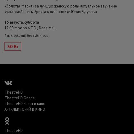
«Золотая Маска» за лучшую женскую роль: актуальное звучание
культовой пьесы Брехта в постановке Юрия Бутусова
15 августа, суббота
17:00 mooon в ТРЦ Dana Mall
Язык: русский, без субтитров
30 Br
TheatreHD
TheatreHD Опера
TheatreHD Балет в кино
АРТ-ЛЕКТОРИЙ В КИНО
TheatreHD