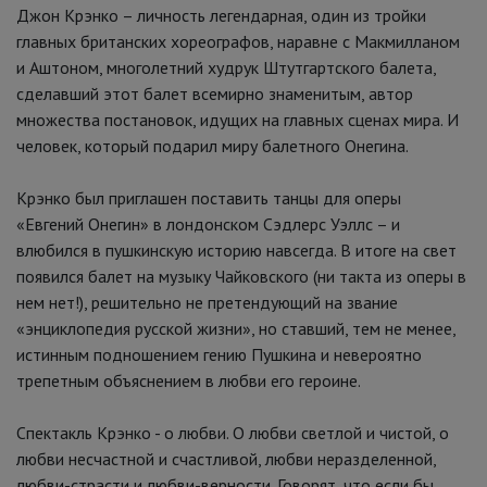
Джон Крэнко – личность легендарная, один из тройки
главных британских хореографов, наравне с Макмилланом
и Аштоном, многолетний худрук Штутгартского балета,
сделавший этот балет всемирно знаменитым, автор
множества постановок, идущих на главных сценах мира. И
человек, который подарил миру балетного Онегина.
Крэнко был приглашен поставить танцы для оперы
«Евгений Онегин» в лондонском Сэдлерс Уэллс – и
влюбился в пушкинскую историю навсегда. В итоге на свет
появился балет на музыку Чайковского (ни такта из оперы в
нем нет!), решительно не претендующий на звание
«энциклопедия русской жизни», но ставший, тем не менее,
истинным подношением гению Пушкина и невероятно
трепетным объяснением в любви его героине.
Спектакль Крэнко - о любви. О любви светлой и чистой, о
любви несчастной и счастливой, любви неразделенной,
любви-страсти и любви-верности. Говорят, что если бы