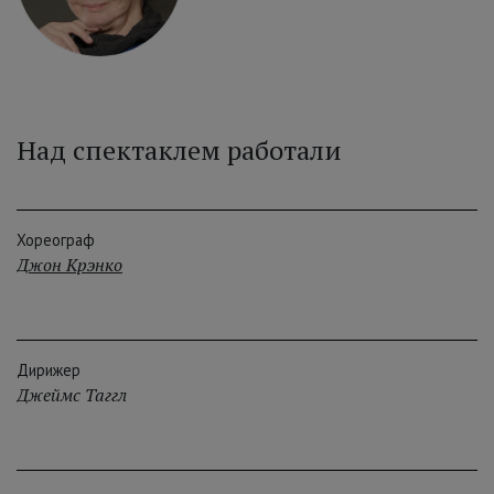
Над спектаклем работали
Хореограф
Джон Крэнко
Дирижер
Джеймс Таггл