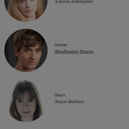
Алисия Аматриен
Онегин
Фридеманн Фогель
Ольга
Элиса Баденес