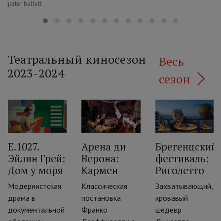
ttgarter ballett
Театральный киносезон
Весь
2023-2024
сезон
E.1027.
Арена ди
Брегенцский
Эйлин Грей:
Верона:
фестиваль:
‹
Дом у моря
Кармен
Риголетто
Модернистская
Классическая
Захватывающий,
ии
драма в
постановка
кровавый
документальной
Франко
шедевр