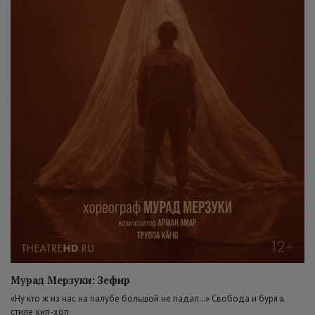
Мурад Мерзуки: Зефир
«Ну кто ж из нас на палубе большой не падал…» Свобода и буря в
стиле хип-хоп