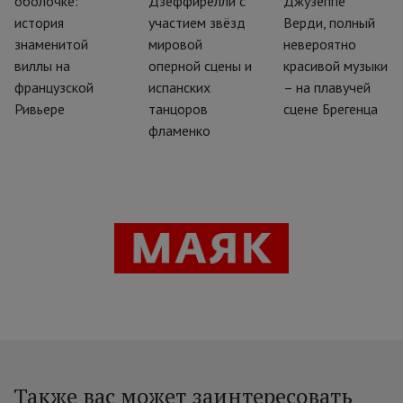
оболочке:
Дзеффирелли с
Джузеппе
история
участием звёзд
Верди, полный
знаменитой
мировой
невероятно
виллы на
оперной сцены и
красивой музыки
французской
испанских
– на плавучей
Ривьере
танцоров
сцене Брегенца
фламенко
Также вас может заинтересовать