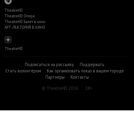
TheatreHD
TheatreHD Опера
TheatreHD Балет в кино
АРТ-ЛЕКТОРИЙ В КИНО
TheatreHD
Подписаться на рассылку
Поддержать
Стать волонтёром
Как организовать показ в вашем городе
Партнёры
Контакты
© TheatreHD 2026
18+