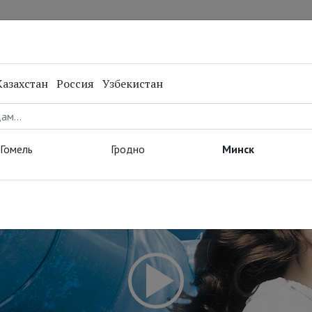
нал
Репертуар
Спецпроекты
Онлайн
Казахстан
Россия
Узбекистан
Гомель
Гродно
Минск