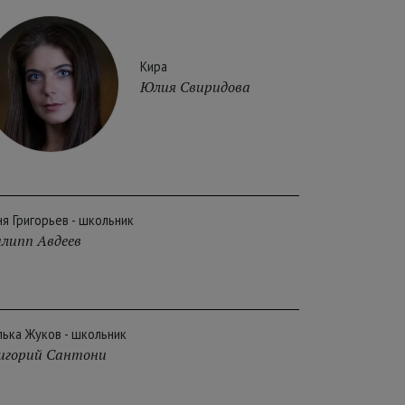
Кира
Юлия Свиридова
ня Григорьев - школьник
липп Авдеев
лька Жуков - школьник
игорий Сантони