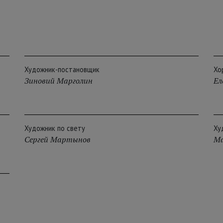
Художник-постановщик
Хо
Зиновий Марголин
Ел
Художник по свету
Ху
Сергей Мартынов
Ма