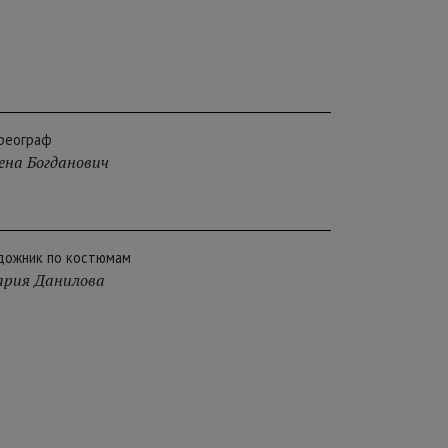
реограф
ена Богданович
дожник по костюмам
рия Данилова