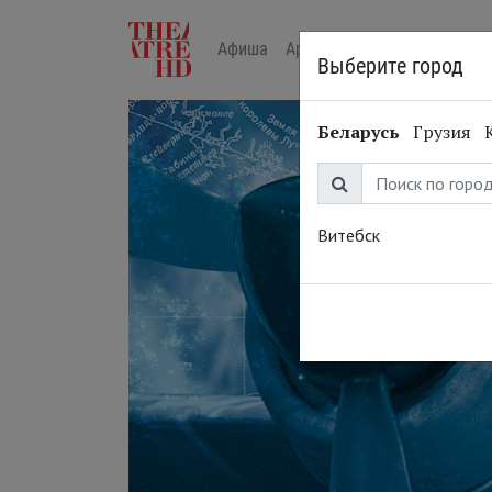
Афиша
Арт-лекторий в кино
Жур
Выберите город
Беларусь
Грузия
Витебск