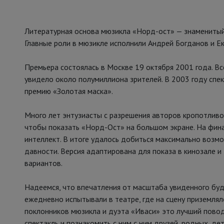
Литературная основа мюзикла «Норд-ост» — знаменитый
Главные роли в мюзикле исполнили Андрей Богданов и Ек
Премьера состоялась в Москве 19 октября 2001 года. Вс
увидело около полумиллиона зрителей. В 2003 году спе
премию «Золотая маска».
Много лет энтузиасты с разрешения авторов кропотлив
чтобы показать «Норд-Ост» на большом экране. На фин
интеллект. В итоге удалось добиться максимально возм
давности. Версия адаптирована для показа в кинозале и
вариантов.
Надеемся, что впечатления от масштаба увиденного буд
ежедневно испытывали в театре, где на сцену приземлял
поклонников мюзикла и дуэта «Иваси» это лучший пово
спектакль и познакомить с ним с ним друзей, родных, дет