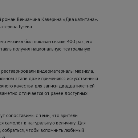
 роман Вениамина Каверина «Два капитана».
атерина Гусева.
его мюзикл был показан свыше 400 раз, его
ктакль получил национальную театральную
о реставрировали видеоматериалы мюзикла,
альном этапе даже применялся искусственный
ожного качества для записи двадцатилетней
 заметно отличается от ранее доступных
ут сопоставимы с теми, что зрители
ся самолёт в натуральную величину. Для
д собраться, чтобы вспомнить любимый
ей.