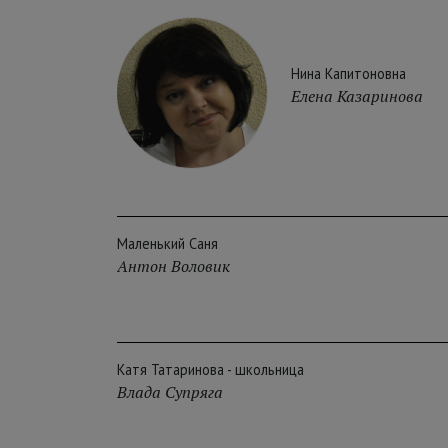
Нина Капитоновна
Елена Казаринова
Маленький Саня
Антон Воловик
Катя Татаринова - школьница
Влада Супряга