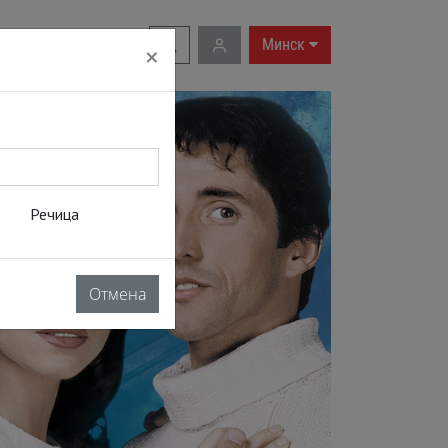
RU
|
EN
Минск
×
Речица
Отмена